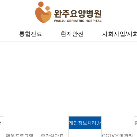
내
통합진료
환자안전
사회사업/사
알림마당
행
개인정보처리방
환우프로그램
주간식단표
침
CCTV운영관리