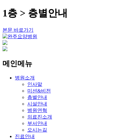
1층 > 층별안내
본문 바로가기
메인메뉴
병원소개
인사말
미션&비전
층별안내
시설안내
병원연혁
의료진소개
부서안내
오시는길
진료안내