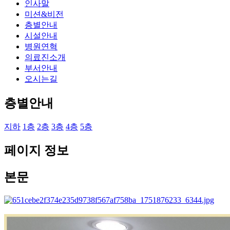
인사말
미션&비전
층별안내
시설안내
병원연혁
의료진소개
부서안내
오시는길
층별안내
지하
1층
2층
3층
4층
5층
페이지 정보
본문