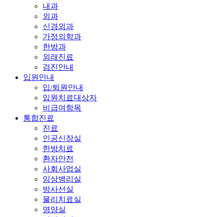
내과
외과
신경외과
가정의학과
한방과
외래진료
검진안내
입원안내
입/퇴원안내
입원치료대상자
비급여항목
통합진료
진료
인공신장실
한방치료
환자안전
사회사업실
임상병리실
방사선실
물리치료실
영양실