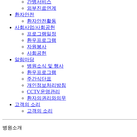
간병서비스
외부진료연계
환자안전
환자안전활동
사회사업/사회공헌
프로그램일정
환우프로그램
자원봉사
사회공헌
알림마당
병원소식 및 행사
환우프로그램
주간식단표
개인정보처리방침
CCTV운영관리
환자의권리와의무
고객의 소리
고객의 소리
병원소개